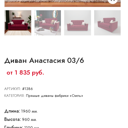
Ваш город:
Минск
Брест
Витебск
Гомель
Гродно
Могилев
Сморгонь
Диван Анастасия 03/6
от 1 835 руб.
АРТИКУЛ:
#1386
КАТЕГОРИЯ:
Прямые диваны фабрики «Стиль»
Длина:
1960 мм.
Высота:
960 мм.
Глубина:
1100 мм.