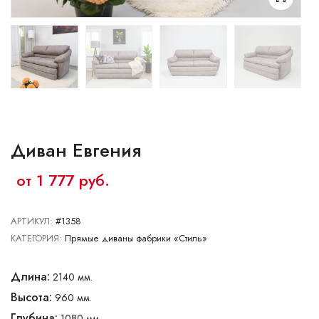
Ваш город:
Минск
Брест
Витебск
Гомель
Гродно
Могилев
Сморгонь
Диван Евгения
от 1 777 руб.
АРТИКУЛ:
#1358
КАТЕГОРИЯ:
Прямые диваны фабрики «Стиль»
Длина:
2140 мм.
Высота:
960 мм.
Глубина:
1080 мм.