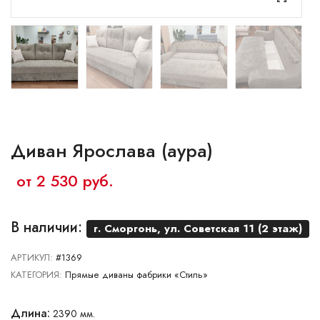
Ваш город:
Минск
Брест
Витебск
Гомель
Гродно
Могилев
Сморгонь
Диван Ярослава (аура)
от 2 530 руб.
В наличии:
г. Сморгонь, ул. Советская 11 (2 этаж)
АРТИКУЛ:
#1369
КАТЕГОРИЯ:
Прямые диваны фабрики «Стиль»
Длина:
2390 мм.