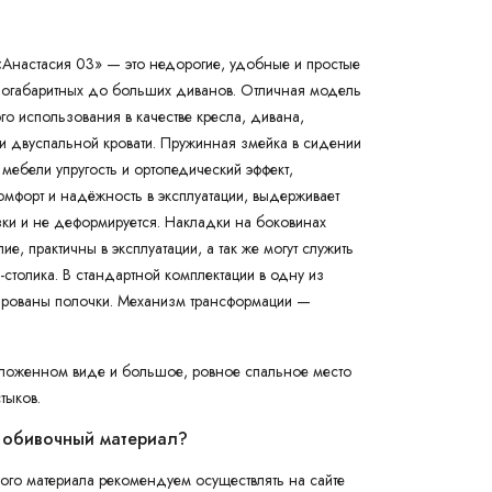
Анастасия 03» — это недорогие, удобные и простые
логабаритных до больших диванов. Отличная модель
о использования в качестве кресла, дивана,
 двуспальной кровати. Пружинная змейка в сидении
 мебели упругость и ортопедический эффект,
омфорт и надёжность в эксплуатации, выдерживает
ки и не деформируется. Накладки на боковинах
е, практичны в эксплуатации, а так же могут служить
-столика. В стандартной комплектации в одну из
ированы полочки. Механизм трансформации —
сложенном виде и большое, ровное спальное место
тыков.
 обивочный материал?
го материала рекомендуем осуществлять на сайте