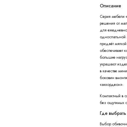
Описание
Серия мебели «
решения от ма
для ежедневног
односпальной и
придаёт мягкой
обеспечивает к
большие нагруз
украшают издели
в качестве мини
боковин вмонт
«аккордеон».
Компактный в 
без ощутимых с
Где выбрать
Выбор обивочно