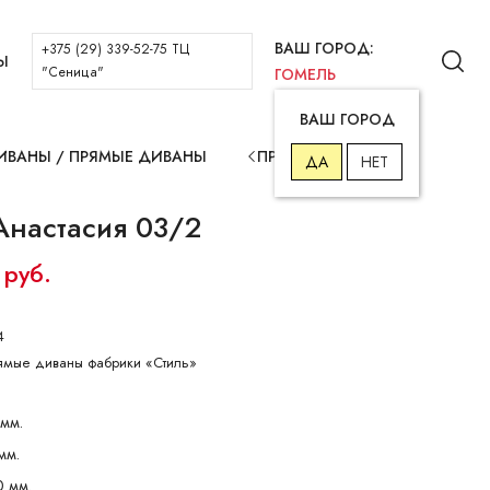
ВАШ ГОРОД:
+375 (29) 339-52-75 ТЦ
Ы
"Сеница"
ГОМЕЛЬ
ВАШ ГОРОД
ИВАНЫ
/
ПРЯМЫЕ ДИВАНЫ
ПРЕД.
СЛЕД.
ДА
НЕТ
Анастасия 03/2
 руб.
4
ямые диваны фабрики «Стиль»
мм.
мм.
0 мм.