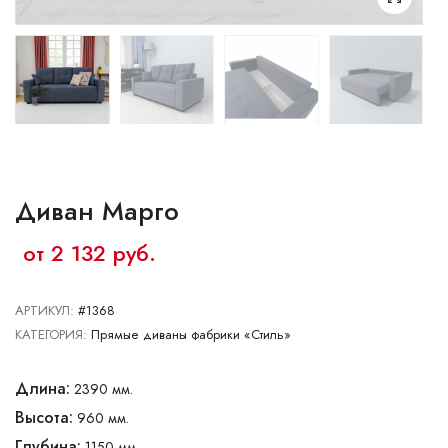
Ваш город:
Минск
Брест
Витебск
Гомель
Гродно
Могилев
Сморгонь
Диван Марго
от 2 132 руб.
АРТИКУЛ:
#1368
КАТЕГОРИЯ:
Прямые диваны фабрики «Стиль»
Длина:
2390 мм.
Высота:
960 мм.
Глубина:
1150 мм.