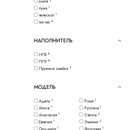
2
книга
1
пума
1
телескоп
4
тик-так
НАПОЛНИТЕЛЬ
8
НПБ
8
ППУ
2
Пружина змейка
МОДЕЛЬ
1
1
Адель
Роми
1
1
Алиса
Руслана
1
2
Анастасия
Стелла
1
2
Евгения
Эмилия
1
1
Людмила
Ярослава