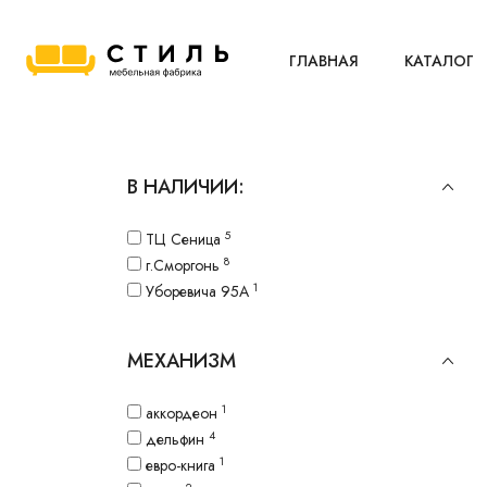
ГЛАВНАЯ
КАТАЛОГ
В НАЛИЧИИ:
5
ТЦ Сеница
8
г.Сморгонь
1
Уборевича 95A
МЕХАНИЗМ
1
аккордеон
4
дельфин
1
евро-книга