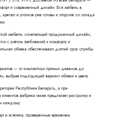
-97 / STIL 97» с доставкой по всей Беларуси —
омфорт и современный дизайн. Вся мебель в
ресел и уголков уже готовы к отгрузке со склада
ки.
гкой мебели, сочетающий продуманный дизайн,
я с учётом требований к комфорту и
тильная обивка обеспечивают долгий срок службы
орматов — от компактных прямых диванов до
н, выбрав подходящий вариант обивки и цвета.
ритории Республики Беларусь, а при
клиентов фабрика также предлагает рассрочку и
ым каждому.
т и эстетика, проверенные временем.