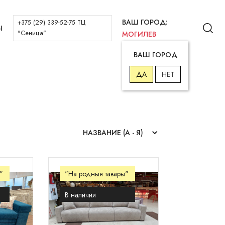
ВАШ ГОРОД:
+375 (29) 339-52-75 ТЦ
Ы
"Сеница"
МОГИЛЕВ
ВАШ ГОРОД
ДА
НЕТ
"
"На родныя тавары"
В наличии