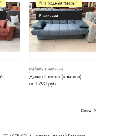
"
"На родныя тавары"
В наличии
Мебель в наличии
/6
Диван Стелла (альпина)
от 1 790 руб.
След.