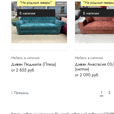
"На родныя тавары"
"На родныя тавары
В наличии
В наличии
Мебель в наличии
Мебель в наличии
Диван Людмила (Плюш)
Диван Анастасия 03
(хилтон)
от 2 855 руб.
от 2 090 руб.
Предыд.
1
2