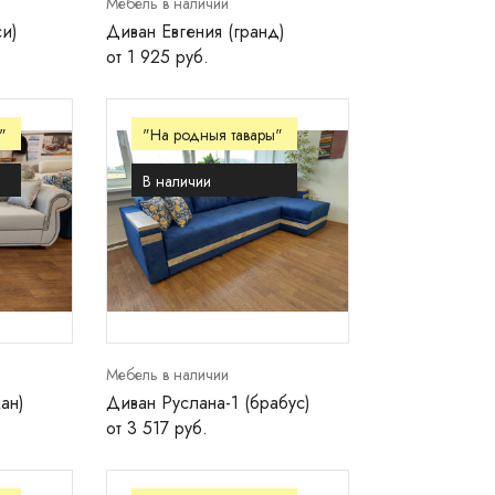
Мебель в наличии
и)
Диван Евгения (гранд)
от 1 925 руб.
"
"На родныя тавары"
В наличии
Мебель в наличии
ан)
Диван Руслана-1 (брабус)
от 3 517 руб.