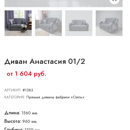
Ваш город:
Минск
Брест
Витебск
Гомель
Гродно
Могилев
Сморгонь
Диван Анастасия 01/2
от 1 604 руб.
АРТИКУЛ:
#1383
КАТЕГОРИЯ:
Прямые диваны фабрики «Стиль»
Длина:
1560 мм.
Высота:
960 мм.
Глубина:
1100 мм.