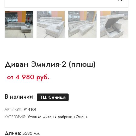
Ваш город:
Минск
Брест
Витебск
Гомель
Гродно
Могилев
Сморгонь
Диван Эмилия-2 (плюш)
от 4 980 руб.
В наличии:
ТЦ Сеница
АРТИКУЛ:
#14101
КАТЕГОРИЯ:
Угловые диваны фабрики «Стиль»
Длина:
3580 мм.