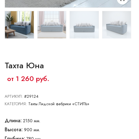
Ваш город:
Минск
Брест
Витебск
Гомель
Гродно
Могилев
Сморгонь
Тахта Юна
от 1 260 руб.
АРТИКУЛ:
#29124
КАТЕГОРИЯ:
Тахты Лидской фабрики «СТИЛЬ»
Длина:
2150 мм.
Высота:
900 мм.
Глубина:
780 мм.