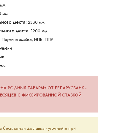
мм.
0 мм.
ного места:
2330 мм.
ьного места:
1200 мм.
:
Пружина змейка, НПБ, ППУ
ельфин
ми
мес.
«НА РОДНЫЯ ТАВАРЫ» ОТ БЕЛАРУСБАНК -
ЕСЯЦЕВ
С ФИКСИРОВАННОЙ СТАВКОЙ
бесплатная доставка - уточняйте при