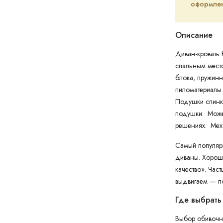
оформлен
Описание
Диван-кровать
спальным мест
блока, пружинн
пиломатериалы 
Подушки спинки
подушки. Может
решениях. Мех
Самый популяр
диваны. Хорош
качество». Час
выдвигаем — п
Где выбрать
Выбор обивочно