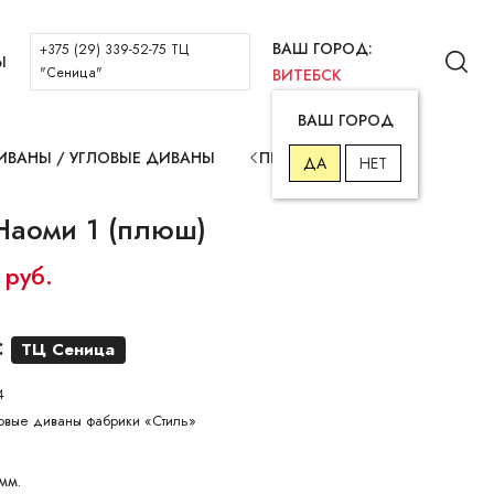
ВАШ ГОРОД:
+375 (29) 339-52-75 ТЦ
Ы
"Сеница"
ВИТЕБСК
ВАШ ГОРОД
ИВАНЫ
/
УГЛОВЫЕ ДИВАНЫ
ПРЕД.
СЛЕД.
ДА
НЕТ
Наоми 1 (плюш)
 руб.
:
ТЦ Сеница
4
овые диваны фабрики «Стиль»
мм.