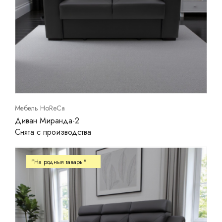
Ваш город:
Минск
Брест
Витебск
Гомель
Гродно
Могилев
Сморгонь
Мебель HoReCa
Диван Миранда-2
Снята с производства
"На родныя тавары"