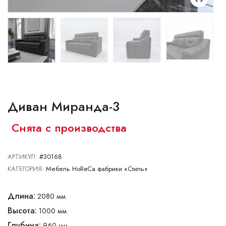
Ваш город:
Минск
Брест
Витебск
Гомель
Гродно
Могилев
Сморгонь
Диван Миранда-3
Снята с производства
АРТИКУЛ:
#30168
КАТЕГОРИЯ:
Мебель HoReCa фабрики «Стиль»
Длина:
2080 мм.
Высота:
1000 мм.
Глубина:
960 мм.