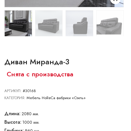
Ваш город:
Минск
Брест
Витебск
Гомель
Гродно
Могилев
Сморгонь
Диван Миранда-3
Снята с производства
АРТИКУЛ:
#30168
КАТЕГОРИЯ:
Мебель HoReCa фабрики «Стиль»
Длина:
2080 мм.
Высота:
1000 мм.
Глубина:
960 мм.