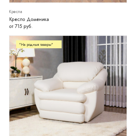
Кресла
Кресло Доменика
от 715 руб.
"На родныя тавары"