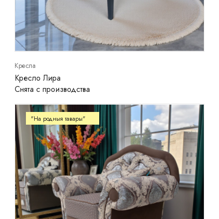
Кресла
Кресло Лира
Снята с производства
"На родныя тавары"