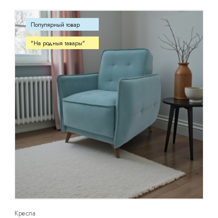
Популярный товар
"На родныя тавары"
Кресла