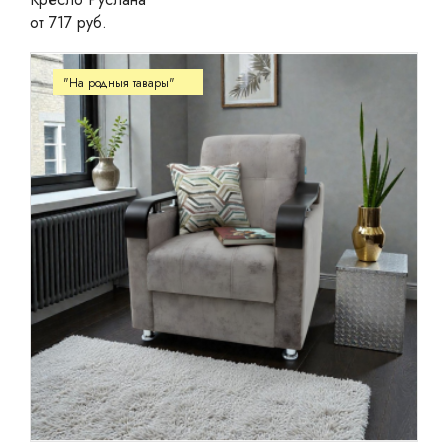
от 717 руб.
"На родныя тавары"