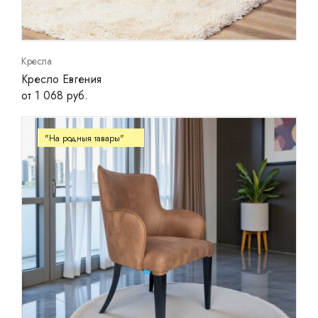
Кресла
Кресло Евгения
от 1 068 руб.
"На родныя тавары"