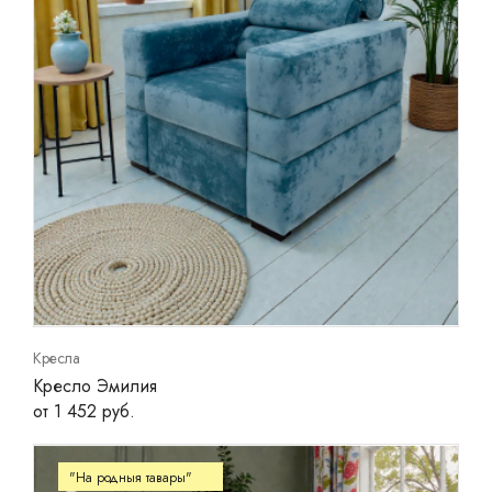
Кресла
Кресло Эмилия
от 1 452 руб.
"На родныя тавары"