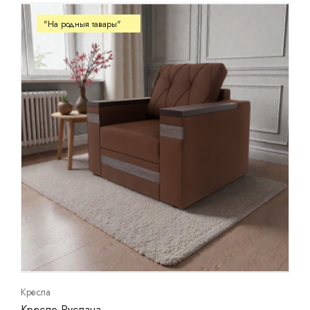
"На родныя тавары"
Кресла
Кресло Руслана