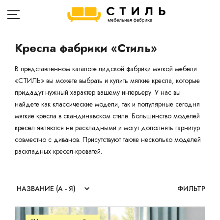
Кресла фабрики «Стиль»
В представленном каталоге лидской фабрики мягкой мебели
ГЛАВНАЯ
«СТИЛЬ» вы можете выбрать и купить мягкие кресла, которые
придадут нужный характер вашему интерьеру. У нас вы
Д
КАТАЛОГ
найдете как классические модели, так и популярные сегодня
Та
мягкие кресла в скандинавском стиле. Большинство моделей
ОПЛАТА
кресел являются не раскладными и могут дополнять гарнитур
Кр
совместно с диванов. Присутствуют также несколько моделей
ДОСТАВКА
Кр
раскладных кресел-кроватей.
РАССРОЧКА
Ко
Пу
КОНТАКТЫ
ФИЛЬТР
Др
О ФАБРИКЕ
Ме