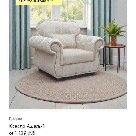
"На родныя тавары"
Ваш город:
Минск
Брест
Витебск
Гомель
Гродно
Могилев
Сморгонь
Кресла
Кресло Адель-1
от 1 139 руб.