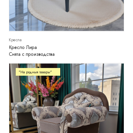
Кресла
Кресло Лира
Снята с производства
"На родныя тавары"